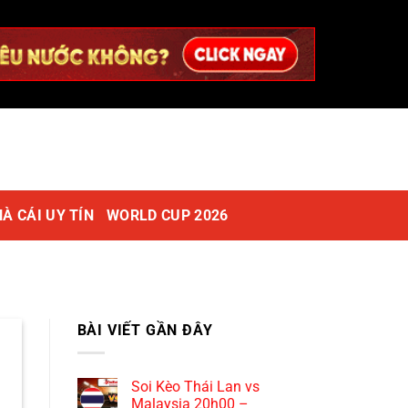
À CÁI UY TÍN
WORLD CUP 2026
BÀI VIẾT GẦN ĐÂY
Soi Kèo Thái Lan vs
Malaysia 20h00 –