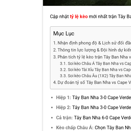
Cập nhật
tỷ lệ kèo
mới nhất trận Tây B
Mục Lục
Nhận định phong độ & Lịch sử đối đầ
Thông tin lực lượng & Đội hình dự ki
Phân tích tỷ lệ kèo trận Tây Ban Nha
Soi kèo Châu Á Tây Ban Nha vs Ca
Soi kèo Tài Xỉu Tây Ban Nha vs Cap
Soi kèo Châu Âu (1X2) Tây Ban Nh
Dự đoán tỷ số Tây Ban Nha vs Cape 
Hiệp 1:
Tây Ban Nha 3-0 Cape Verde
Hiệp 2:
Tây Ban Nha 3-0 Cape Verde
Cả trận:
Tây Ban Nha 6-0 Cape Verd
Kèo chấp Châu Á:
Chọn Tây Ban Nha