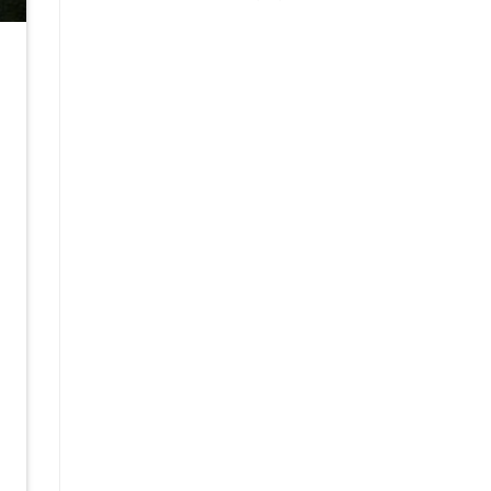
Soi
Mỹ
Kèo
Đình
Midtjylland
Tại
vs
ASEAN
Besiktas
Cup
00h00
2026
–
31/07/2026