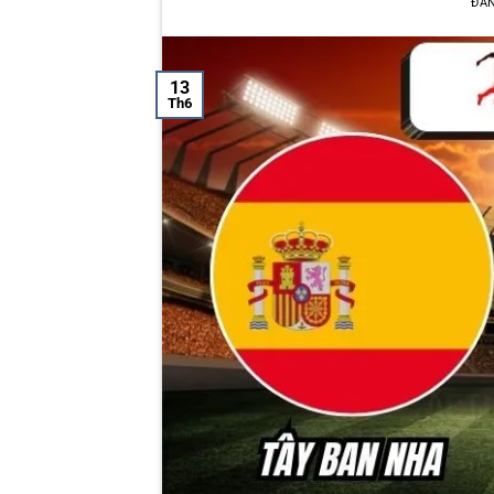
ĐĂ
13
Th6