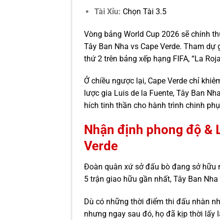
Tài Xỉu:
Chọn Tài 3.5
Vòng bảng World Cup 2026 sẽ chính thứ
Tây Ban Nha vs Cape Verde. Tham dự gi
thứ 2 trên bảng xếp hạng FIFA, “La R
Ở chiều ngược lại, Cape Verde chỉ khiê
lược gia Luis de la Fuente, Tây Ban Nh
hích tinh thần cho hành trình chinh ph
Nhận định phong độ & L
Verde
Đoàn quân xứ sở đấu bò đang sở hữu m
5 trận giao hữu gần nhất, Tây Ban Nha v
Dù có những thời điểm thi đấu nhàn nhã
nhưng ngay sau đó, họ đã kịp thời lấy l