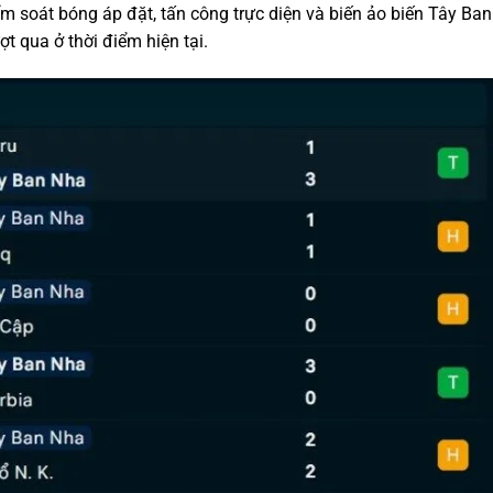
ểm soát bóng áp đặt, tấn công trực diện và biến ảo biến Tây Ban
 qua ở thời điểm hiện tại.