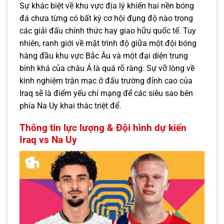
Sự khác biệt về khu vực địa lý khiến hai nền bóng
đá chưa từng có bất kỳ cơ hội đụng độ nào trong
các giải đấu chính thức hay giao hữu quốc tế. Tuy
nhiên, ranh giới về mặt trình độ giữa một đội bóng
hàng đầu khu vực Bắc Âu và một đại diện trung
bình khá của châu Á là quá rõ ràng. Sự vỡ lòng về
kinh nghiệm trận mạc ở đấu trường đỉnh cao của
Iraq sẽ là điểm yếu chí mạng để các siêu sao bên
phía Na Uy khai thác triệt để.
Thông tin lực lượng & Đội hình dự kiến
Iraq vs Na Uy