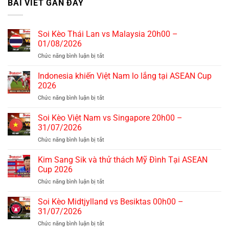
BÀI VIẾT GẦN ĐÂY
Soi Kèo Thái Lan vs Malaysia 20h00 –
01/08/2026
Chức năng bình luận bị tắt
ở
Soi
Kèo
Indonesia khiến Việt Nam lo lắng tại ASEAN Cup
Thái
2026
Lan
Chức năng bình luận bị tắt
ở
vs
Indonesia
Malaysia
khiến
Soi Kèo Việt Nam vs Singapore 20h00 –
20h00
Việt
–
31/07/2026
Nam
01/08/2026
Chức năng bình luận bị tắt
ở
lo
Soi
lắng
Kèo
Kim Sang Sik và thử thách Mỹ Đình Tại ASEAN
tại
Việt
ASEAN
Cup 2026
Nam
Cup
Chức năng bình luận bị tắt
ở
vs
2026
Kim
Singapore
Sang
Soi Kèo Midtjylland vs Besiktas 00h00 –
20h00
Sik
–
31/07/2026
và
31/07/2026
Chức năng bình luận bị tắt
ở
thử