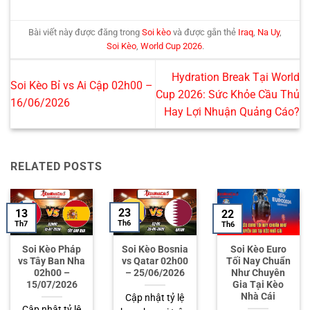
Bài viết này được đăng trong
Soi kèo
và được gắn thẻ
Iraq
,
Na Uy
,
Soi Kèo
,
World Cup 2026
.
Hydration Break Tại World
Soi Kèo Bỉ vs Ai Cập 02h00 –
Cup 2026: Sức Khỏe Cầu Thủ
16/06/2026
Hay Lợi Nhuận Quảng Cáo?
RELATED POSTS
23
13
22
Th6
Th7
Th6
Soi Kèo Pháp
Soi Kèo Bosnia
Soi Kèo Euro
vs Tây Ban Nha
vs Qatar 02h00
Tối Nay Chuẩn
02h00 –
– 25/06/2026
Như Chuyên
15/07/2026
Gia Tại Kèo
Nhà Cái
Cập nhật tỷ lệ
Cập nhật tỷ lệ