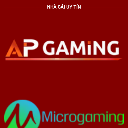
NHÀ CÁI UY TÍN