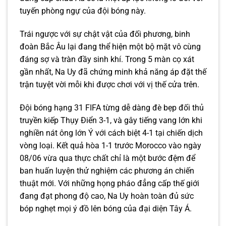
tuyến phòng ngự của đội bóng này.
Trái ngược với sự chật vật của đối phương, binh
đoàn Bắc Âu lại đang thể hiện một bộ mặt vô cùng
đáng sợ và tràn đầy sinh khí. Trong 5 màn cọ xát
gần nhất, Na Uy đã chứng minh khả năng áp đặt thế
trận tuyệt vời mỗi khi được chơi với vị thế cửa trên.
Đội bóng hạng 31 FIFA từng dễ dàng đè bẹp đối thủ
truyền kiếp Thụy Điển 3-1, và gây tiếng vang lớn khi
nghiền nát ông lớn Ý với cách biệt 4-1 tại chiến dịch
vòng loại. Kết quả hòa 1-1 trước Morocco vào ngày
08/06 vừa qua thực chất chỉ là một bước đệm để
ban huấn luyện thử nghiệm các phương án chiến
thuật mới. Với những họng pháo đẳng cấp thế giới
đang đạt phong độ cao, Na Uy hoàn toàn đủ sức
bóp nghẹt mọi ý đồ lên bóng của đại diện Tây Á.