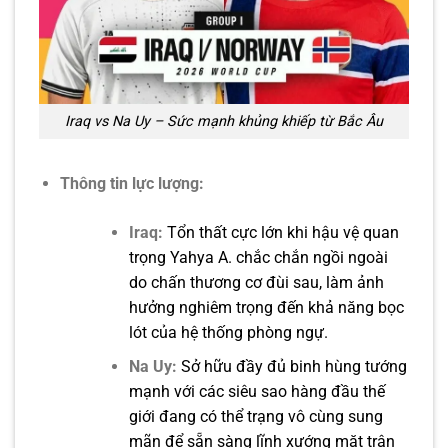
Iraq vs Na Uy – Sức mạnh khủng khiếp từ Bắc Âu
Thông tin lực lượng:
Iraq:
Tổn thất cực lớn khi hậu vệ quan
trọng Yahya A. chắc chắn ngồi ngoài
do chấn thương cơ đùi sau, làm ảnh
hưởng nghiêm trọng đến khả năng bọc
lót của hệ thống phòng ngự.
Na Uy:
Sở hữu đầy đủ binh hùng tướng
mạnh với các siêu sao hàng đầu thế
giới đang có thể trạng vô cùng sung
mãn để sẵn sàng lĩnh xướng mặt trận