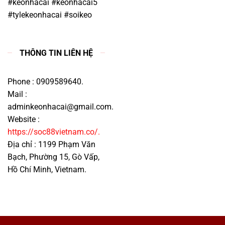
#keonhacai #keonhacai5
#tylekeonhacai #soikeo
THÔNG TIN LIÊN HỆ
Phone : 0909589640.
Mail :
adminkeonhacai@gmail.com
.
Website :
https://soc88vietnam.co/.
Địa chỉ : 1199 Phạm Văn
Bạch, Phường 15, Gò Vấp,
Hồ Chí Minh, Vietnam.