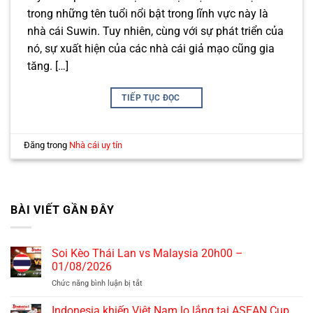
trong những tên tuổi nổi bật trong lĩnh vực này là
nhà cái Suwin. Tuy nhiên, cùng với sự phát triển của
nó, sự xuất hiện của các nhà cái giả mạo cũng gia
tăng. […]
TIẾP TỤC ĐỌC
→
Đăng trong
Nhà cái uy tín
BÀI VIẾT GẦN ĐÂY
Soi Kèo Thái Lan vs Malaysia 20h00 –
01/08/2026
Chức năng bình luận bị tắt
ở
Soi
Kèo
Indonesia khiến Việt Nam lo lắng tại ASEAN Cup