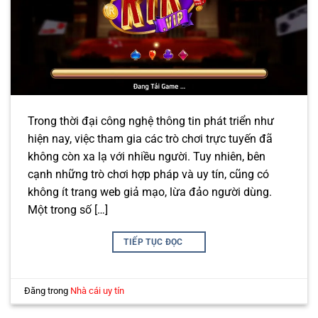
Trong thời đại công nghệ thông tin phát triển như
hiện nay, việc tham gia các trò chơi trực tuyến đã
không còn xa lạ với nhiều người. Tuy nhiên, bên
cạnh những trò chơi hợp pháp và uy tín, cũng có
không ít trang web giả mạo, lừa đảo người dùng.
Một trong số […]
TIẾP TỤC ĐỌC
→
Đăng trong
Nhà cái uy tín