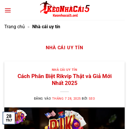
Bỏ
qua
nội
dung
Trang chủ
»
Nhà cái uy tín
NHÀ CÁI UY TÍN
NHÀ CÁI UY TÍN
Cách Phân Biệt Rikvip Thật và Giả Mới
Nhất 2025
ĐĂNG VÀO
THÁNG 7 28, 2025
BỞI
SEO
28
Th7