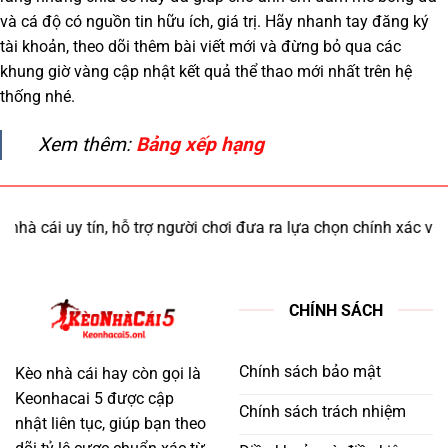
và cá độ có nguồn tin hữu ích, giá trị. Hãy nhanh tay đăng ký
tài khoản, theo dõi thêm bài viết mới và đừng bỏ qua các
khung giờ vàng cập nhật kết quả thể thao mới nhất trên hệ
thống nhé.
Xem thêm:
Bảng xếp hạng
 uy tín, hỗ trợ người chơi đưa ra lựa chọn chính xác và hiệu qu
CHÍNH SÁCH
Chính sách bảo mật
Kèo nhà cái hay còn gọi là
Keonhacai 5 được cập
Chính sách trách nhiệm
nhật liên tục, giúp bạn theo