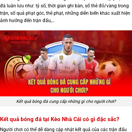
đá luân lưu như: tỷ số, thời gian ghi bàn, số thẻ đỏ/vàng trong
trận, số quả phạt góc, thẻ phạt, những diễn biến khác xuất hiện
ảnh hưởng đến trận đấu,…
Kết quả bóng đá cung cấp những gì cho người chơi?
Kết quả bóng đá tại Kèo Nhà Cái có gì đặc sắc?
Người chơi có thể dễ dàng cập nhật kết quả của các trận đấu