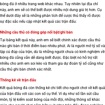
bóng đá ở nhiều trang web khác nhau. Tuy nhiên tại địa chỉ
này, anh em sẽ có thể biết được nhiều nội dung giá trị hơn. Cụ
thể dưới đây sẽ là những phân tích để cược thủ thấy rõ được
sự đặc sắc nếu cập nhật kết quả các trận đấu:
Những cầu thủ có đóng góp nổi bật/ghi bàn
Tại bảng kết quả này, anh em sẽ biết chính xác được cầu thủ
nào ghi bàn ở thời điểm bao nhiêu phút. Ai là người mở tỷ số và
lập cú đúp của trận, dù là những người chưa có kinh nghiệm về
bóng đá cũng vẫn dễ dàng biết được. Đặc biệt nó hỗ trợ rất
nhiều cho anh em soi kèo và tham gia dự đoán tỷ số cũng như
cầu thủ ghi bàn chính xác nhất.
Thống kê về trận đấu
Kết quả bóng đá còn thống kê chi tiết cho người chơi về kết quả
của trận đấu với các con số cụ thể. Ví dụ như số lần sút cầu
môn, tỷ lệ kiểm soát bóng của mỗi đội, những thông số khác