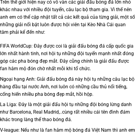
Trên thế giới hiện nay có vô vàn các giải đấu bóng đá lớn nhỏ
khác nhau với nhiều đội tuyển, câu lạc bộ tham gia. Vì thế nên
anh em có thể cập nhật tất cả các kết quả của từng giải, một số
những giải nổi bật luôn được hội viên tại Kèo Nhà Cái quan
tâm phải kể đến như:
FIFA WorldCup: Đây được coi là giải đấu bóng đá cấp quốc gia
lớn nhất hành tinh, nơi hội tụ những đội tuyển mạnh nhất đóng
góp các pha bóng đẹp mắt. Đây cũng chính là giải đấu được
fan hâm mộ đón chờ nhất mỗi khi tổ chức.
Ngoại hạng Anh: Giải đấu bóng đá này hội tụ những câu lạc bộ
hàng đầu tại nước Anh, nơi luôn có những cầu thủ nổi tiếng,
cống hiến nhiều pha bóng đẹp mắt, hồi hộp.
La Liga: Đây là một giải đấu hội tụ những đội bóng lừng danh
như Barcelona, Real Madrid,..cùng rất nhiều cái tên đình đám
khác trong làng thể thao bóng đá.
V-league: Nếu như là fan hâm mộ bóng đá Việt Nam thì anh em