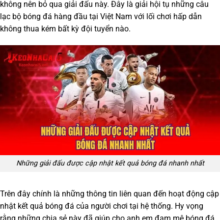
không nên bỏ qua giải đấu này. Đây là giải hội tụ những câu
lạc bộ bóng đá hàng đầu tại Việt Nam với lối chơi hấp dẫn
không thua kém bất kỳ đội tuyển nào.
Những giải đấu được cập nhật kết quả bóng đá nhanh nhất
Trên đây chính là những thông tin liên quan đến hoạt động cập
nhật kết quả bóng đá của người chơi tại hệ thống. Hy vọng
rằng những chia sẻ này đã giúp cho anh em đam mê bóng đá