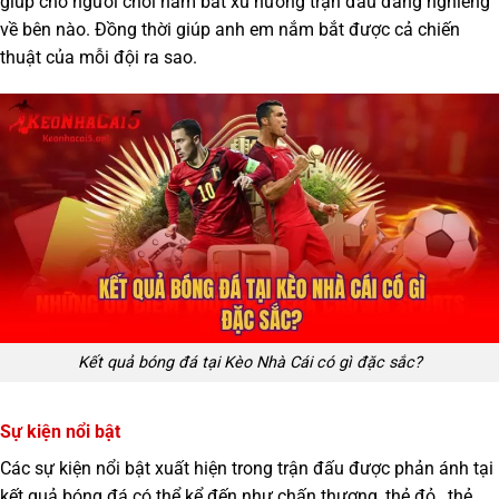
giúp cho người chơi nắm bắt xu hướng trận đấu đang nghiêng
về bên nào. Đồng thời giúp anh em nắm bắt được cả chiến
thuật của mỗi đội ra sao.
Kết quả bóng đá tại Kèo Nhà Cái có gì đặc sắc?
Sự kiện nổi bật
Các sự kiện nổi bật xuất hiện trong trận đấu được phản ánh tại
kết quả bóng đá có thể kể đến như chấn thương, thẻ đỏ, thẻ