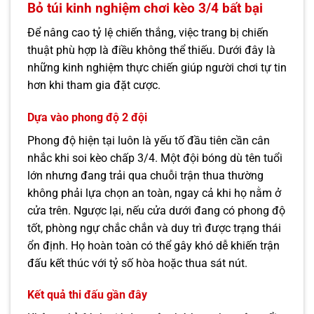
Bỏ túi kinh nghiệm chơi kèo 3/4 bất bại
Để nâng cao tỷ lệ chiến thắng, việc trang bị chiến
thuật phù hợp là điều không thể thiếu. Dưới đây là
những kinh nghiệm thực chiến giúp người chơi tự tin
hơn khi tham gia đặt cược.
Dựa vào phong độ 2 đội
Phong độ hiện tại luôn là yếu tố đầu tiên cần cân
nhắc khi soi kèo chấp 3/4. Một đội bóng dù tên tuổi
lớn nhưng đang trải qua chuỗi trận thua thường
không phải lựa chọn an toàn, ngay cả khi họ nằm ở
cửa trên. Ngược lại, nếu cửa dưới đang có phong độ
tốt, phòng ngự chắc chắn và duy trì được trạng thái
ổn định. Họ hoàn toàn có thể gây khó dễ khiến trận
đấu kết thúc với tỷ số hòa hoặc thua sát nút.
Kết quả thi đấu gần đây