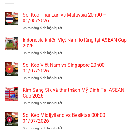
Soi Kèo Thái Lan vs Malaysia 20h00 –
01/08/2026
Chức năng bình luận bị tắt
ở
Soi
Kèo
Indonesia khiến Việt Nam lo lắng tại ASEAN Cup
Thái
2026
Lan
Chức năng bình luận bị tắt
ở
vs
Indonesia
Malaysia
khiến
Soi Kèo Việt Nam vs Singapore 20h00 –
20h00
Việt
–
31/07/2026
Nam
01/08/2026
Chức năng bình luận bị tắt
ở
lo
Soi
lắng
Kèo
Kim Sang Sik và thử thách Mỹ Đình Tại ASEAN
tại
Việt
ASEAN
Cup 2026
Nam
Cup
Chức năng bình luận bị tắt
ở
vs
2026
Kim
Singapore
Sang
Soi Kèo Midtjylland vs Besiktas 00h00 –
20h00
Sik
–
31/07/2026
và
31/07/2026
Chức năng bình luận bị tắt
ở
thử
Soi
thách