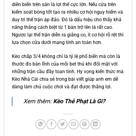
diễn biến trên sân là lợi thế cực lớn. Nếu cửa trên
kiểm soát bóng tốt tạo ra nhiều cơ hội nguy hiểm và
duy trì thế trận áp đảo. Đó là dấu hiệu cho thấy khả
năng thắng cách biệt từ 1 bàn trở lên là rất cao.
Ngược lại thế trận diễn ra giằng co, ít cơ hội rõ rệt thì
lựa chọn cửa dưới mang tính an toàn hơn.
Kèo chấp 3/4 không chỉ là tỷ lệ phổ biến mà còn là
thước đo bản lĩnh của mỗi bet thủ khi đối mặt với
những trận cầu đầy toan tính. Hy vọng kiến thức mà
Kèo Nhà Cái chia sẻ trong bài viết giúp anh em dễ
dàng làm chủ cuộc chơi và đạt được thắng lợi.
Xem thêm:
Kèo Thẻ Phạt Là Gì?