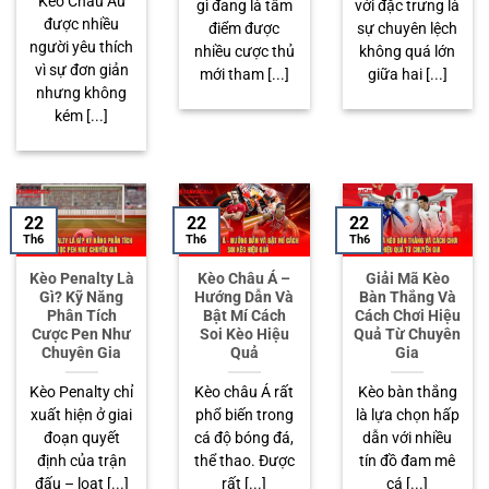
Kèo Châu Âu
gì đang là tâm
với đặc trưng là
được nhiều
điểm được
sự chuyên lệch
người yêu thích
nhiều cược thủ
không quá lớn
vì sự đơn giản
mới tham [...]
giữa hai [...]
nhưng không
kém [...]
22
22
22
Th6
Th6
Th6
Kèo Penalty Là
Kèo Châu Á –
Giải Mã Kèo
Gì? Kỹ Năng
Hướng Dẫn Và
Bàn Thắng Và
Phân Tích
Bật Mí Cách
Cách Chơi Hiệu
Cược Pen Như
Soi Kèo Hiệu
Quả Từ Chuyên
Chuyên Gia
Quả
Gia
Kèo Penalty chỉ
Kèo châu Á rất
Kèo bàn thắng
xuất hiện ở giai
phổ biến trong
là lựa chọn hấp
đoạn quyết
cá độ bóng đá,
dẫn với nhiều
định của trận
thể thao. Được
tín đồ đam mê
đấu – loạt [...]
rất [...]
cá [...]