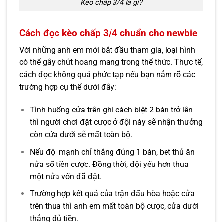
Kèo chấp 3/4 là gì?
Cách đọc kèo chấp 3/4 chuẩn cho newbie
Với những anh em mới bắt đầu tham gia, loại hình
có thể gây chút hoang mang trong thể thức. Thực tế,
cách đọc không quá phức tạp nếu bạn nắm rõ các
trường hợp cụ thể dưới đây:
Tình huống cửa trên ghi cách biệt 2 bàn trở lên
thì người chơi đặt cược ở đội này sẽ nhận thưởng
còn cửa dưới sẽ mất toàn bộ.
Nếu đội mạnh chỉ thắng đúng 1 bàn, bet thủ ăn
nửa số tiền cược. Đồng thời, đội yếu hơn thua
một nửa vốn đã đặt.
Trường hợp kết quả của trận đấu hòa hoặc cửa
trên thua thì anh em mất toàn bộ cược, cửa dưới
thắng đủ tiền.