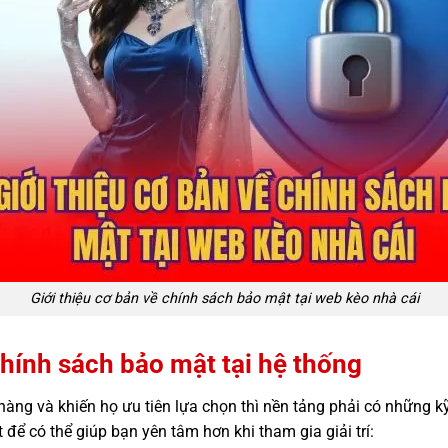
Giới thiệu cơ bản về chính sách bảo mật tại web kèo nhà cái
hính sách bảo mật tại hệ thống
 hàng và khiến họ ưu tiên lựa chọn thì nền tảng phải có những k
 để có thể giúp bạn yên tâm hơn khi tham gia giải trí: