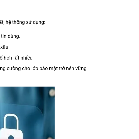
ất, hệ thống sử dụng:
 tin dùng.
 xấu
ố hơn rất nhiều
ăng cường cho lớp bảo mật trở nên vững