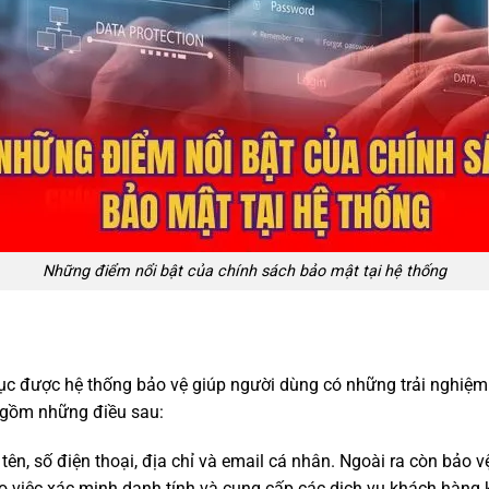
Những điểm nổi bật của chính sách bảo mật tại hệ thống
 được hệ thống bảo vệ giúp người dùng có những trải nghiệm 
o gồm những điều sau:
tên, số điện thoại, địa chỉ và email cá nhân. Ngoài ra còn bảo 
o việc xác minh danh tính và cung cấp các dịch vụ khách hàng 