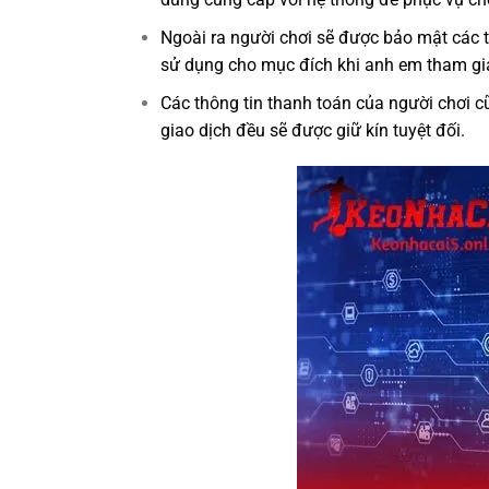
Ngoài ra người chơi sẽ được bảo mật các th
sử dụng cho mục đích khi anh em tham gia
Các thông tin thanh toán của người chơi c
giao dịch đều sẽ được giữ kín tuyệt đối.