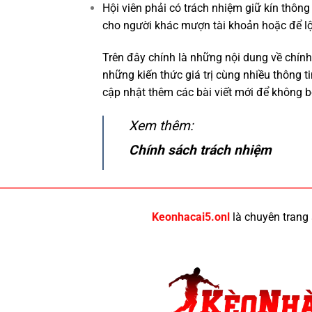
Hội viên phải có trách nhiệm giữ kín thông
cho người khác mượn tài khoản hoặc để lộ 
Trên đây chính là những nội dung về chín
những kiến thức giá trị cùng nhiều thông t
cập nhật thêm các bài viết mới để không bỏ l
Xem thêm:
Chính sách trách nhiệm
Keonhacai5.onl
là chuyên trang soi kèo, cập