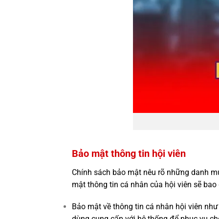
Bảo mật thông tin hội viên
Chính sách bảo mật nêu rõ những danh mục
mật thông tin cá nhân của hội viên sẽ ba
Bảo mật về thông tin cá nhân hội viên như 
dùng cung cấp với hệ thống để phục vụ ch