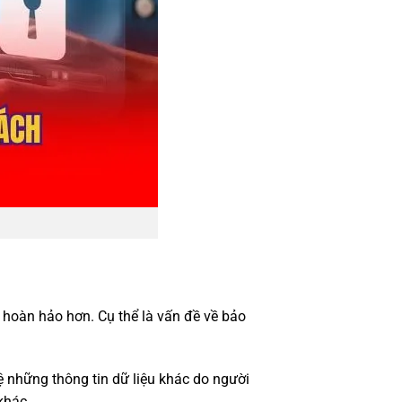
hoàn hảo hơn. Cụ thể là vấn đề về bảo
vệ những thông tin dữ liệu khác do người
khác.