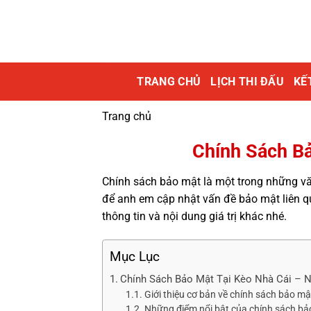
Bỏ
qua
nội
dung
TRANG CHỦ
LỊCH THI ĐẤU
KẾ
Trang chủ
Chính Sách B
Chính sách bảo mật là một trong những văn
để anh em cập nhật vấn đề bảo mật liên q
thông tin và nội dung giá trị khác nhé.
Mục Lục
Chính Sách Bảo Mật Tại Kèo Nhà Cái – 
Giới thiệu cơ bản về chính sách bảo mậ
Những điểm nổi bật của chính sách bảo